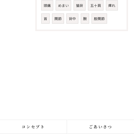
頭痛
めまい
猫背
五十肩
痺れ
首
関節
背中
腕
股関節
コンセプト
ごあいさつ