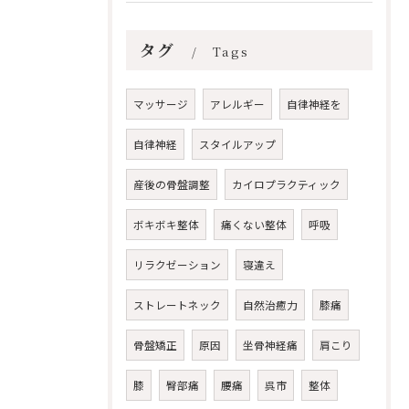
タグ
Tags
マッサージ
アレルギー
自律神経を
自律神経
スタイルアップ
産後の骨盤調整
カイロプラクティック
ボキボキ整体
痛くない整体
呼吸
リラクゼーション
寝違え
ストレートネック
自然治癒力
膝痛
骨盤矯正
原因
坐骨神経痛
肩こり
膝
臀部痛
腰痛
呉市
整体