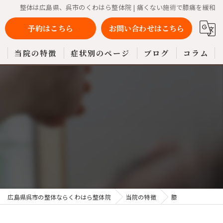
整体は広島県、呉市のくわはら整体院 | 痛くない施術で膝痛を緩和
予約はこちら
お問い合わせはこちら
問
当院の特徴
症状別のページ
ブログ
コラム
腰痛
腰痛の原因と改善について
肩こり
首こり肩こりの改善について
膝
頭痛の原因と改善について
骨盤
膝痛の原因と改善について
自律神経
広島県呉市の整体ならくわはら整体院
当院の特徴
膝