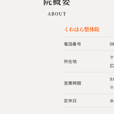
院概要
ABOUT
くわはら整体院
電話番号
0
〒
所在地
広
9:
営業時間
※
定休日